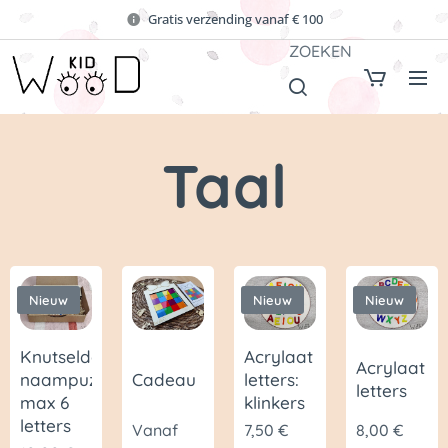
Gratis verzending vanaf € 100
ZOEKEN
Taal
Nieuw
Nieuw
Nieuw
Knutseldoos
Acrylaat
Acrylaat
naampuzzel
Cadeau
letters:
letters
max 6
klinkers
letters
Vanaf
7,50
€
8,00
€