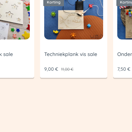
Korting
Kortin
k sale
Techniekplank vis sale
Onder
9,00
€
7,50
€
11,00
€