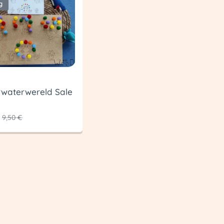
g
waterwereld Sale
9,50
€