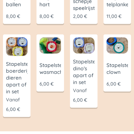
schepje
ballen
hart
telplanken
speelrijst
8,00
€
8,00
€
2,00
€
11,00
€
Stapelsteen
Stapelsteen
Stapelsteen
Stapelstee
dino's
boerderij
wasmachine
clown
apart of
dieren
in set
6,00
€
6,00
€
apart of
Vanaf
in set
Vanaf
6,00
€
6,00
€