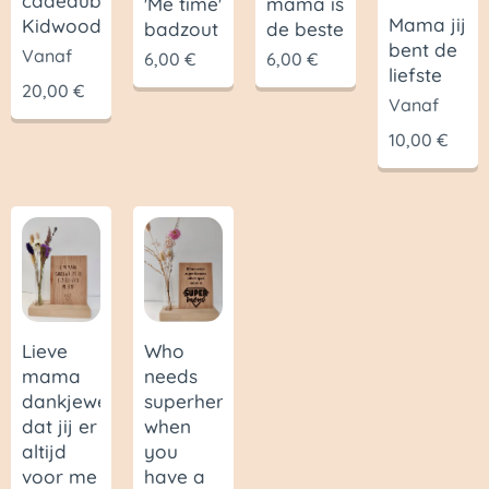
cadeaubon
'Me time'
mama is
Mama jij
Kidwood
badzout
de beste
bent de
Vanaf
6,00
€
6,00
€
liefste
20,00
€
Vanaf
10,00
€
Lieve
Who
mama
needs
dankjewel
superheroes
dat jij er
when
altijd
you
voor me
have a