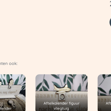
ten ook:
Aftelkalender figuur
Af
vliegtuig
alender