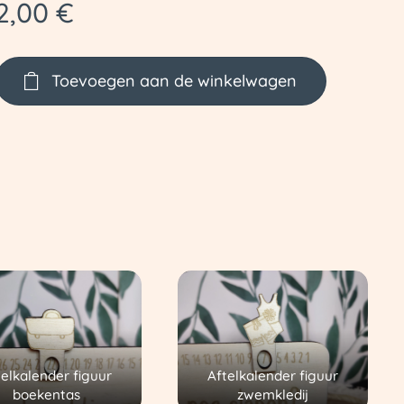
2,00
€
Toevoegen aan de winkelwagen
telkalender figuur
Aftelkalender figuur
boekentas
zwemkledij