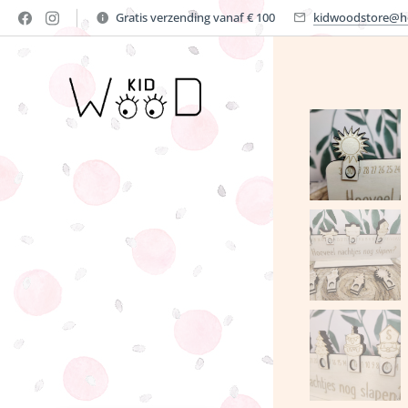
Gratis verzending vanaf € 100
kidwoodstore@h