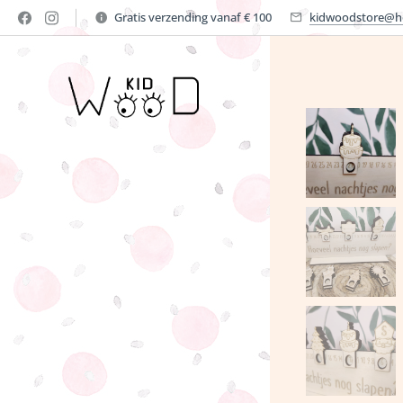
Gratis verzending vanaf € 100
kidwoodstore@h