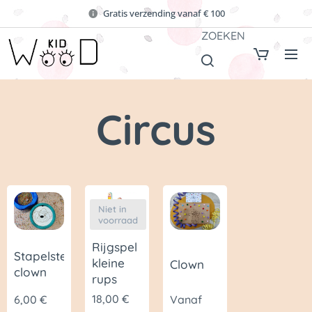
Gratis verzending vanaf € 100
ZOEKEN
Circus
Niet in
voorraad
Rijgspel
Stapelsteen
kleine
Clown
clown
rups
18,00
€
6,00
€
Vanaf