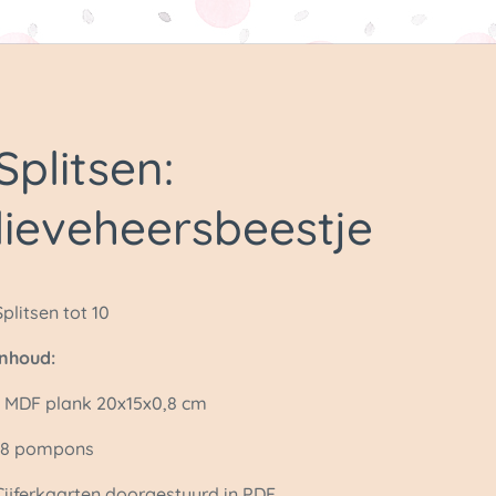
Splitsen:
lieveheersbeestje
Splitsen tot 10
Inhoud:
1 MDF plank 20x15x0,8 cm
18 pompons
Cijferkaarten doorgestuurd in PDF