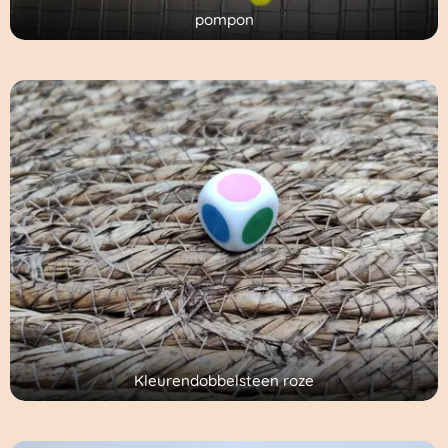
pompon
Kleurendobbelsteen roze